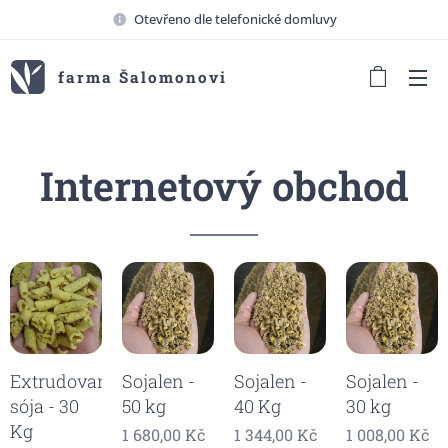
Otevřeno dle telefonické domluvy
farma Šalomonovi
Internetový obchod
Extrudovaná
Sojalen -
Sojalen -
Sojalen -
sója - 30
50 kg
40 Kg
30 kg
Kg
1 680,00
Kč
1 344,00
Kč
1 008,00
Kč