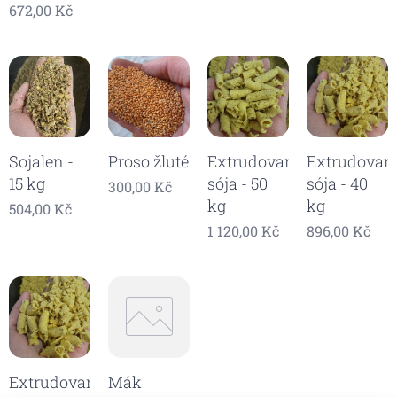
672,00
Kč
Sojalen -
Proso žluté
Extrudovaná
Extrudovan
15 kg
sója - 50
sója - 40
300,00
Kč
kg
kg
504,00
Kč
1 120,00
Kč
896,00
Kč
Extrudovaná
Mák